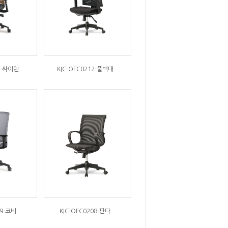
3-싸이런
KIC-OFC0212-풀백대
09-코비
KIC-OFC0208-판다