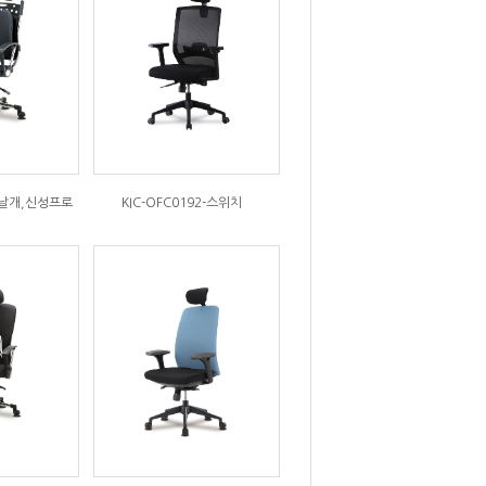
신성날개,신성프로
KIC-OFC0192-스위치