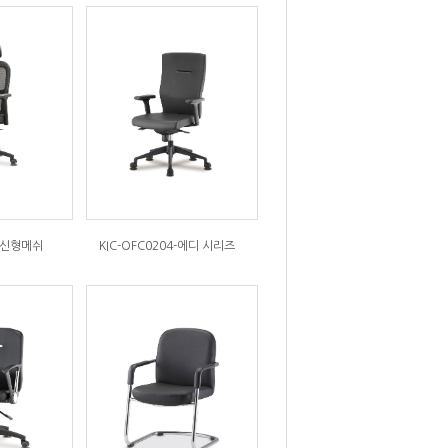
5-신형메쉬
KIC-OFC0204-에디 시리즈