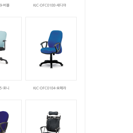
89-버블
KIC-OFC0188-세디아
85-포니
KIC-OFC0184-오페라