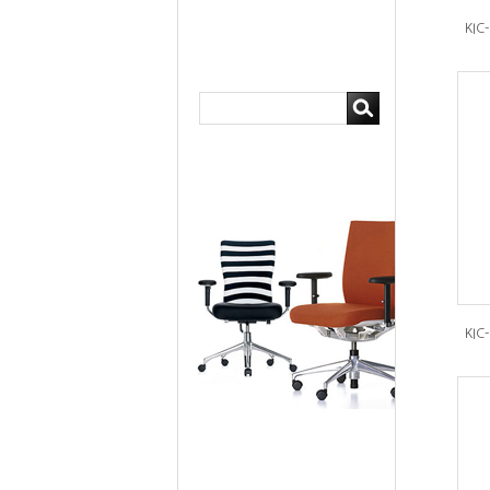
KI
KI