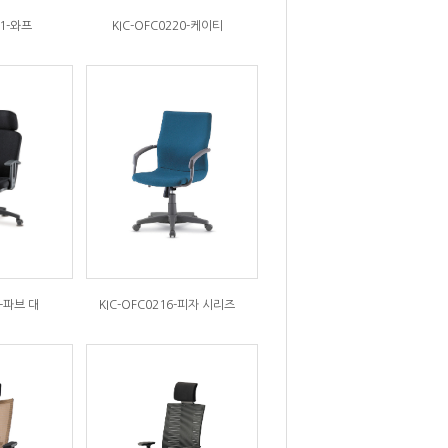
21-와프
KIC-OFC0220-케이티
7-파브 대
KIC-OFC0216-피자 시리즈