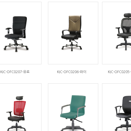
KIC-OFC0207-유로
KIC-OFC0206-와이
KIC-OFC020