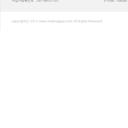
사업자등록번호 : 397-86-01101
E-mail : haha
copyright(c) 2013 www.milanogagu.com All Rights Reserved.